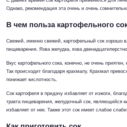
С давних времен сок картофеля применялся для лече
Однако, рекомендация эта очень и очень сомнительна
В чем польза картофельного со
Свежий, именно свежий, картофельный сок хорошо вл
пищеварения. Язва желудка, язва двенадцатиперстной
Вкус картофельного сока, конечно, не очень приятен
Так происходит благодаря крахмалу. Крахмал превос
понижает кислотность.
Сок картофеля в придачу избавляет от изжоги, благо
тракта пищеварения, желудочный сок, являющийся ки
избавляет от нее. Также этот сок имеет слабое сла
Как приготовить сок