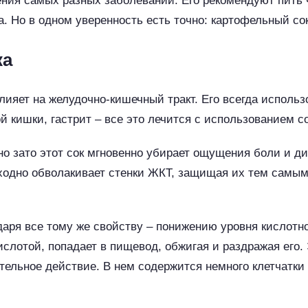
ния самых разных заболеваний. Его рекомендуют пить 
. Но в одном уверенность есть точно: картофельный со
ка
ияет на желудочно-кишечный тракт. Его всегда использ
 кишки, гастрит – все это лечится с использованием с
, но зато этот сок мгновенно убирает ощущения боли и д
ходно обволакивает стенки ЖКТ, защищая их тем самым 
даря все тому же свойству – понижению уровня кислотно
слотой, попадает в пищевод, обжигая и раздражая его.
бительное действие. В нем содержится немного клетчат